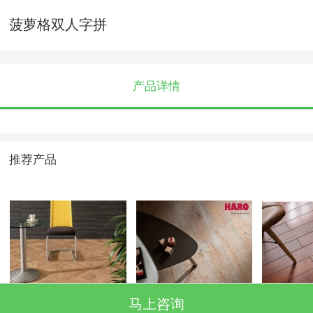
菠萝格双人字拼
产品详情
推荐产品
罗马风韵白蜡木色
复古橡木拉丝
北榆柚
马上咨询